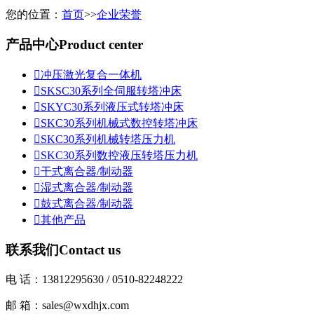
您的位置：
首页
>>
企业荣誉
产品中心
Product center

冲压激光复合一体机

SKSC30系列全伺服转塔冲床

SKYC30系列液压式转塔冲床

SKC30系列机械式数控转塔冲床

SKC30系列机械转塔压力机

SKC30系列数控液压转塔压力机

干式离合器/制动器

湿式离合器/制动器

鼓式离合器/制动器

其他产品
联系我们
Contact us
电 话：13812295630 / 0510-82248222
邮 箱：sales@wxdhjx.com